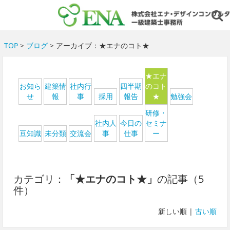
TOP
>
ブログ
> アーカイブ：★エナのコト★
★エナ
お知ら
建築情
社内行
四半期
のコト
せ
報
事
採用
報告
★
勉強会
研修・
社内人
今日の
セミナ
豆知識
未分類
交流会
事
仕事
ー
カテゴリ：
「★エナのコト★」
の記事（5
件）
新しい順 |
古い順