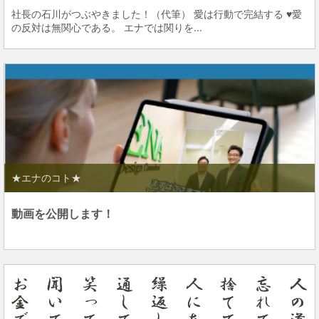
社長の石川がつぶやきました！（代筆） 愛は行動で完結する ♥愛
の反対は無関心である。 エナでは関りを...
★エナのコト★
動画を公開します！