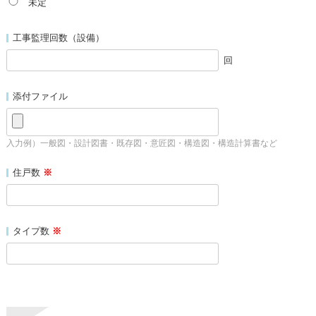
未定
工事監理回数（設備）
回
添付ファイル
入力例）一般図・設計図書・既存図・意匠図・構造図・構造計算書など
住戸数
※
タイプ数
※