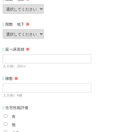
階数 地下
※
延べ床面積
※
入力例）300㎡
棟数
※
入力例）4棟
住宅性能評価
有
無